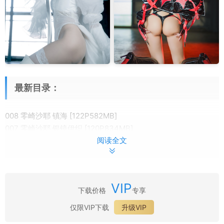
最新目录：
008 零崎沙耶 镇海 [122P582MB]
007 零崎沙耶 银镜伊织 [120P834MB]
阅读全文
006 零崎沙耶 巴尔的摩 [58P446MB]
005 零崎沙耶 碧蓝航线 胡滕 [141P928MB]
004 零崎沙耶 2B [100P499MB]
003 零崎沙耶 アズールレーン ボルチモア レースクイーン
VIP
[102P777MB]
下载价格
专享
002 零崎沙耶 光之高扬斯卡娅 [177P1.64GB]
仅限VIP下载
升级VIP
001 零崎沙耶 狼人 (天命之子) [229P1.62GB]