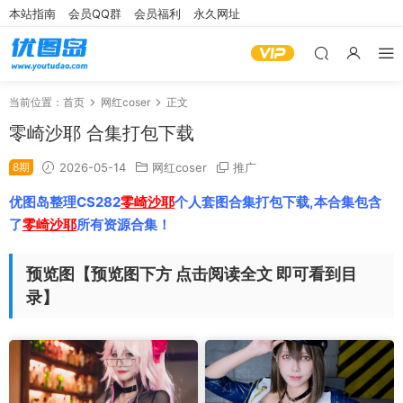
本站指南
会员QQ群
会员福利
永久网址
当前位置：
首页
网红coser
正文
零崎沙耶 合集打包下载
8期
2026-05-14
网红coser
推广
优图岛整理CS282
零崎沙耶
个人套图合集打包下载,本合集包含
了
零崎沙耶
所有资源合集！
预览图【预览图下方 点击阅读全文 即可看到目
录】