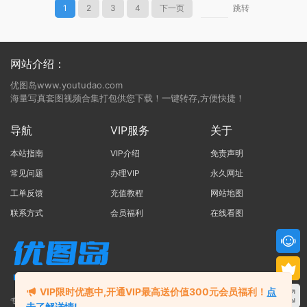
1
2
3
4
下一页
跳转
网站介绍：
优图岛www.youtudao.com
海量写真套图视频合集打包供您下载！一键转存,方便快捷！
导航
VIP服务
关于
本站指南
VIP介绍
免责声明
常见问题
办理VIP
永久网址
工单反馈
充值教程
网站地图
联系方式
会员福利
在线看图
VIP限时优惠中,开通VIP最高送价值300元会员福利！
点
专注于写真合集打包的网站
击了解详情!