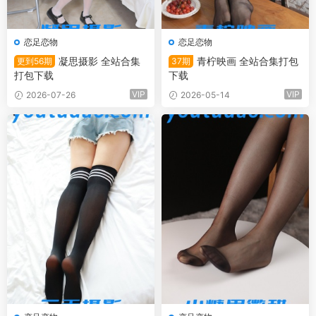
恋足恋物
恋足恋物
凝思摄影 全站合集
青柠映画 全站合集打包
更到56期
37期
打包下载
下载
VIP
VIP
2026-07-26
2026-05-14