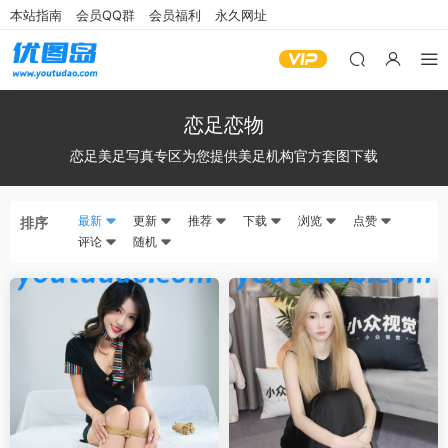
本站指南
会员QQ群
会员福利
永久网址
恋足恋物
恋足美足写真专区为您提供美足机构官方套图下载
最新
更新
推荐
下载
浏览
点赞
排序
评论
随机