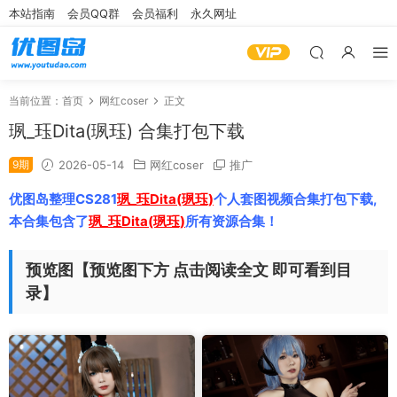
本站指南
会员QQ群
会员福利
永久网址
当前位置：
首页
网红coser
正文
珟_珏Dita(珟珏) 合集打包下载
9期
2026-05-14
网红coser
推广
优图岛整理CS281
珟_珏Dita(珟珏)
个人套图视频合集打包下载,
本合集包含了
珟_珏Dita(珟珏)
所有资源合集！
预览图【预览图下方 点击阅读全文 即可看到目
录】