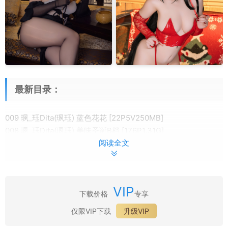
最新目录：
009 珟_珏Dita(珟珏) 蓝色花花 [22P5V250MB]
008 珟_珏Dita(珟珏) 美味圣诞B档 [176P1.31G]
阅读全文
007 珟_珏Dita(珟珏) 鬼新娘 [87P2V1.67G]
006 珟_珏Dita(珟珏) 碧蓝航线 镇海旗袍 [58P2V840MB]
005 珟_珏Dita(珟珏) 深渊舞娘 [45P3V897MB]
004 珟_珏Dita(珟珏) 6·25〈碧蓝航线〉[7P26MB]
VIP
003 珟_珏Dita(珟珏) 6·20〈碧蓝航线〉[9P23MB]
下载价格
专享
002 珟_珏Dita(珟珏) 6·17自拍〈碧蓝航线〉[4P6MB]
仅限VIP下载
升级VIP
001 珟_珏Dita(珟珏) 暗黑兔女郎 [40P660MB]