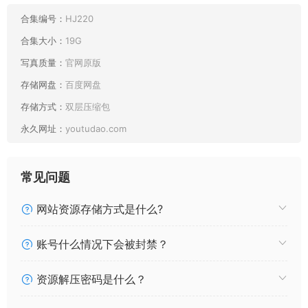
Yebin Xmas Present
Yebin Venice Beach
合集编号：
HJ220
Yebin Sweet Dream
合集大小：
19G
Yebin Spa With Me
写真质量：
官网原版
Yebin Shinobu Kocho
存储网盘：
百度网盘
Yebin Picnic With Love
Yebin On The Yacht
存储方式：
双层压缩包
Yebin Office Look
永久网址：
youtudao.com
Yebin Lingerie Wedding Vol.02
Yebin Late Summer
Yebin In LA
常见问题
Yebin Homebody
Yebin Fallen Angel
网站资源存储方式是什么?
Yebin Fairy Garden
Yebin Cupid Angel
账号什么情况下会被封禁？
Yebin Camado Nezuko
Yebin Bunny
资源解压密码是什么？