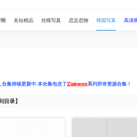
密圈
名站精品
丝模写真
恋足恋物
韩国写真
高清
,合集持续更新中.本合集包含了
Ziakwon
系列所有资源合集！
到目录】