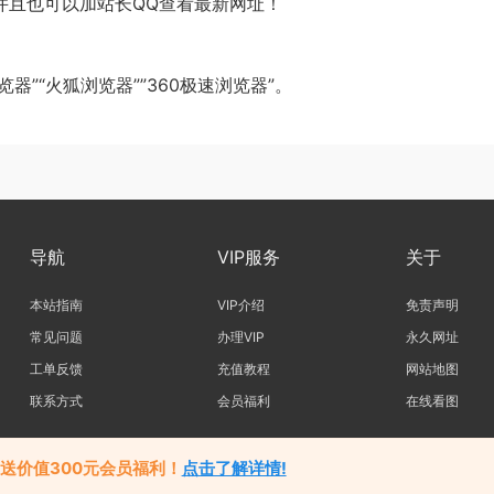
om 并且也可以加站长QQ查看最新网址！
器”“火狐浏览器””360极速浏览器”。
导航
VIP服务
关于
本站指南
VIP介绍
免责声明
常见问题
办理VIP
永久网址
工单反馈
充值教程
网站地图
联系方式
会员福利
在线看图
5
优图岛
youtudao.com版权所有站内资源均收集于网络，若侵犯了您的合法权益，
高送价值300元会员福利！
点击了解详情!