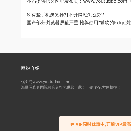
本站提供永久网址发布页：www.youtudao.c
8 有些手机浏览器打不开网站怎么办?
国产部分浏览器屏蔽严重,推荐使用“微软的Edge浏览
网站介绍：
优图岛www.youtudao.com
海量写真套图视频合集打包供您下载！一键转存,方便快捷！
©2018-202
VIP限时优惠中,开通VIP最