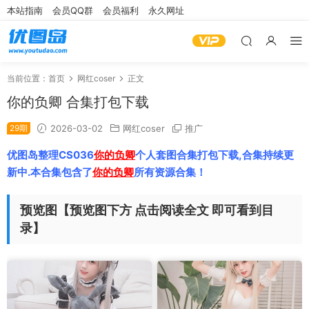
本站指南
会员QQ群
会员福利
永久网址
当前位置：
首页
网红coser
正文
你的负卿 合集打包下载
29期
2026-03-02
网红coser
推广
优图岛整理CS036
你的负卿
个人套图合集打包下载,合集持续更
新中.本合集包含了
你的负卿
所有资源合集！
预览图【预览图下方 点击阅读全文 即可看到目
录】