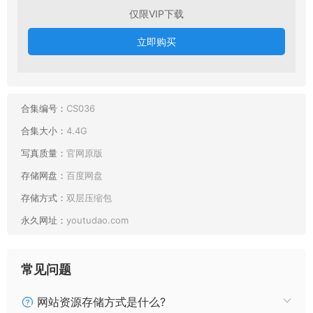
019 微博网红coser@你的负卿 95泳装 [14P144MB]\
仅限VIP下载
018 微博网红coser@你的负卿 阿斯托尔福(女仆) [28P185MB]\
017 微博网红coser@你的负卿 瓶儿 旗袍 [25P234MB]\
立即购买
016 微博网红coser@你的负卿 恶魔姐姐 [25P220MB]\
015 微博网红coser@你的负卿 私房 [43P245MB]\
014 微博网红coser@你的负卿 虞姬 [10P10MB]\
合集编号：
CS036
013 微博网红coser@你的负卿 英梨梨兔女郎 [10P80MB]\
012 微博网红coser@你的负卿 学姐兔女郎 [19P132MB]\
合集大小：
4.4G
011 微博网红coser@你的负卿 圣人惠兔女郎 [23P136MB]\
写真质量：
官网原版
010 微博网红coser@你的负卿 穹妹兔女郎（室内）[11P42MB]\
存储网盘：
百度网盘
009 微博网红coser@你的负卿 穹妹兔女郎（车内）[10P34MB]\
008 微博网红coser@你的负卿 穹妹女仆 [9P38MB]\
存储方式：
双层压缩包
007 微博网红coser@你的负卿 玛修泳装 [17P153MB]\
永久网址：
youtudao.com
006 微博网红coser@你的负卿 居家私服1 [10P73MB]\
005 微博网红coser@你的负卿 高雄旗袍 [19P142MB]\
004 微博网红coser@你的负卿 窗台制服 [19P129MB]\
常见问题
003 微博网红coser@你的负卿 爱宕制服 [11P94MB]\
网站资源存储方式是什么?
002 微博网红coser@你的负卿 爱宕花嫁 [10P108MB]\