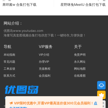
果咩酱w 合集打包下载
星野咪兔MeetU 合集打包下载
网站介绍：
优图岛www.youtudao.com
海量写真套图视频合集打包供您下载！一键转存,方便快捷！
导航
VIP服务
关于
本站指南
VIP介绍
免责声明
常见问题
办理VIP
永久网址
工单反馈
充值教程
网站地图
联系方式
会员福利
在线看图
VIP限时优惠中,开通VIP最高送价值300元会员福利！
点
专注于写真合集打包的网站