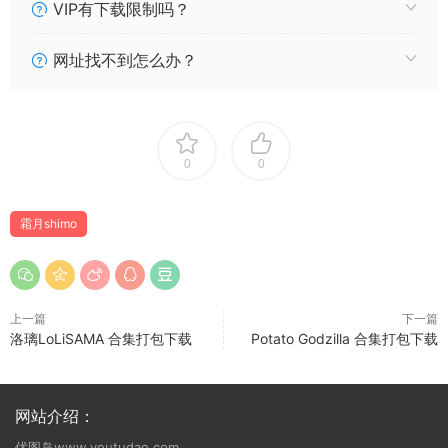
VIP有下载限制吗？
[115P143MB]
2026.06.21新增
网址找不到怎么办？
161 霜月shimo Azurlane Shinano N+U [24P123MB]
160 霜月shimo Original Maid 2026 [20P51MB]
2026.06.06新增
159 霜月shimo Bunny Shinano [20P132MB]
2026.06.01新增
0
0
158 霜月shimo Lumine Genshin [18P61MB]
2026.05.30新增
霜月shimo
157 霜月shimo Ganyu lingerie [15P102MB]
2026.05.25新增
156 霜月shimo Jirai kei Nurse 2026 [29P105MB]
2026.05.19新增
上一篇
下一篇
洛璃LoLiSAMA 合集打包下载
Potato Godzilla 合集打包下载
155 霜月shimo Cylene [34P72MB]
154 霜月shimo Blanc Demon [21P45MB]
153 霜月shimo Shimos Day 2026 Part.2 [31P34MB]
152 霜月shimo Shimos Day 2026 Part.1 [33P37MB]
网站介绍：
151 霜月shimo DL写真集Shimo’ Secret Office Vol.02
优图岛www.youtudao.com