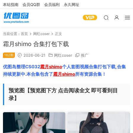
本站指南
会员QQ群
会员福利
永久网址
当前位置：
首页
网红coser
正文
霜月shimo 合集打包下载
162期
2026-06-21
网红coser
推广
优图岛整理CS032
霜月shimo
个人套图视频合集打包下载,合集
持续更新中.本合集包含了
霜月shimo
所有资源合集！
预览图【预览图下方 点击阅读全文 即可看到目
录】