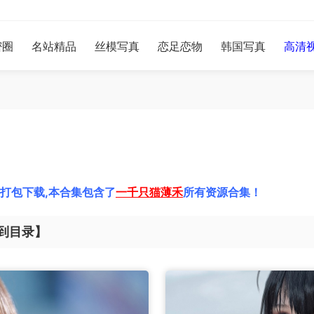
密圈
名站精品
丝模写真
恋足恋物
韩国写真
高清
打包下载,本合集包含了
一千只猫薄禾
所有资源合集！
到目录】