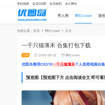
本站指南
会员QQ群
会员福利
永久网址
秀人网
网红coser
微
当前位置：
首页
网红coser
正文
一千只猫薄禾 合集打包下载
22期
2026-06-22
网红coser
优图岛整理CS310
一千只猫薄禾
个人套图视频合集
预览图【预览图下方 点击阅读全文 即可看