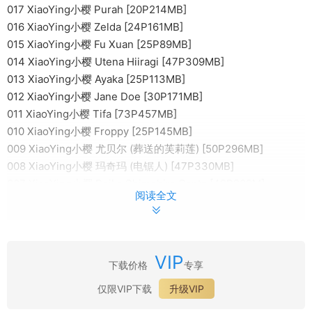
017 XiaoYing小樱 Purah [20P214MB]
016 XiaoYing小樱 Zelda [24P161MB]
015 XiaoYing小樱 Fu Xuan [25P89MB]
014 XiaoYing小樱 Utena Hiiragi [47P309MB]
013 XiaoYing小樱 Ayaka [25P113MB]
012 XiaoYing小樱 Jane Doe [30P171MB]
011 XiaoYing小樱 Tifa [73P457MB]
010 XiaoYing小樱 Froppy [25P145MB]
009 XiaoYing小樱 尤贝尔 (葬送的芙莉莲) [50P296MB]
008 XiaoYing小樱 玛奇玛 (电锯人) [47P330MB]
007 XiaoYing小樱 Reika Shimohira Gantz [42P209M]
阅读全文
006 XiaoYing小樱 Street Fighter Chunli [21P56M]
005 XiaoYing小樱 One Piece Nico robin [16P222M]
004 XiaoYing小樱 Dead or Alive Marie Rose [20P101M]
003 XiaoYing小樱 Ryuko Matoi [40P124MB]
VIP
下载价格
专享
002 XiaoYing小樱 Quetzalcoatl (Fate Grand Order)
[19P173MB]
仅限VIP下载
升级VIP
001 XiaoYing小樱 Chiyo (Ane Naru Mono) [37P154MB]