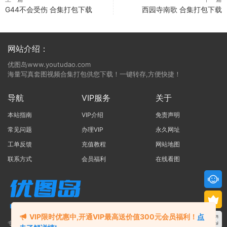
G44不会受伤 合集打包下载
西园寺南歌 合集打包下载
网站介绍：
优图岛www.youtudao.com
海量写真套图视频合集打包供您下载！一键转存,方便快捷！
导航
VIP服务
关于
本站指南
VIP介绍
免责声明
常见问题
办理VIP
永久网址
工单反馈
充值教程
网站地图
联系方式
会员福利
在线看图
VIP限时优惠中,开通VIP最高送价值300元会员福利！
点
专注于写真合集打包的网站