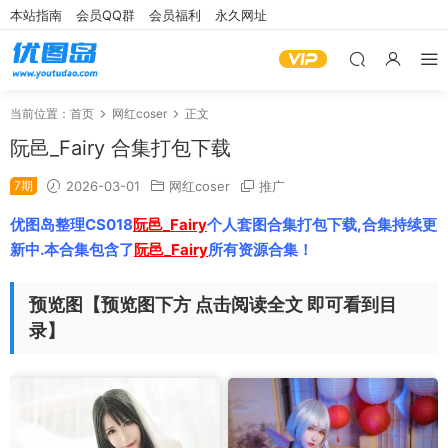
本站指南
会员QQ群
会员福利
永久网址
当前位置：
首页
网红coser
正文
阮邑_Fairy 合集打包下载
7期
2026-03-01
网红coser
推广
优图岛整理CS018
阮邑_Fairy
个人套图合集打包下载,合集持续更
新中.本合集包含了
阮邑_Fairy
所有资源合集！
预览图【预览图下方 点击阅读全文 即可看到目
录】