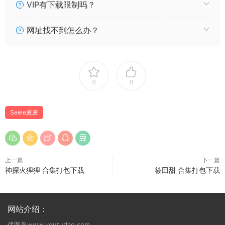
012 Seele麦麦 流萤纯白物语 [34P11V245MB]
VIP有下载限制吗？
011 Seele麦麦 希格雯 [11P44MB]
010 Seele麦麦 崩坏学园2 saber希儿 [41P142MB]
网址找不到怎么办？
009 Seele麦麦 德丽莎天命难逃 [9P3V137MB]
008 Seele麦麦 崩坏3rd希儿彼岸双生cos [86P544MB]
007 Seele麦麦 银狼的满分游戏记录 [149P927MB]
006 Seele麦麦 崩崩温泉 [59P0.98GB]
0
0
005 Seele麦麦 初音未来 [80P273MB]
004 Seele麦麦 荧の纯白物语 [145P432MB]
Seele麦麦
003 Seele麦麦 小草神物语 [35P13V340MB]
002 Seele麦麦 黑希旗袍物语 [61P8V973MB]
001 Seele麦麦 彼岸浪花 [82P461MB]
上一篇
下一篇
神探火狸狸 合集打包下载
筱田甜 合集打包下载
网站介绍：
优图岛www.youtudao.com