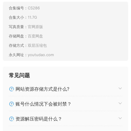
029 Seele麦麦 希儿彼岸浪花COS [72P702MB]
028 Seele麦麦 鸣潮 菲比&卡提希娅 蓝色花海物语 [96P315MB]
合集编号：
CS286
027 Seele麦麦 从零开始的异世界生活 蕾姆 圣诞物语
合集大小：
11.7G
[63P259MB]
写真质量：
官网原版
026 Seele麦麦 兔女郎希儿 (崩坏) [83P146MB]
存储网盘：
百度网盘
025 Seele麦麦 孤独摇滚 波奇酱 [18P208MB]
024 Seele麦麦 爱莉希雅的纯白物语 [83P251MB]
存储方式：
双层压缩包
023 Seele麦麦 崩坏三 普罗米修斯 小裙子 [12P10MB]
永久网址：
youtudao.com
022 Seele麦麦 白色双马尾 [16P77MB]
021 Seele麦麦 黑黑麦 [53P5V269MB]
020 Seele麦麦 芭芭拉纯白物语 [36P362MB]
常见问题
019 Seele麦麦 希儿专属回忆录合集 [322P388MB]
018 Seele麦麦 麦麦的回忆录 [78P12V446MB]
网站资源存储方式是什么?
017 Seele麦麦 夏雪物语超清图 [35P8V1.97GB]
016 Seele麦麦 在原七海 [17P100MB]
账号什么情况下会被封禁？
015 Seele麦麦 希儿彼岸浪花 [102P532MB]
014 Seele麦麦 希儿幻海梦蝶cos [168P451MB]
资源解压密码是什么？
013 Seele麦麦 Pardofelis 帕朵菲莉斯 [25P25MB]