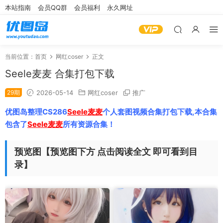
本站指南
会员QQ群
会员福利
永久网址
当前位置：
首页
网红coser
正文
Seele麦麦 合集打包下载
29期
2026-05-14
网红coser
推广
优图岛整理CS286
Seele麦麦
个人套图视频合集打包下载,本合集
包含了
Seele麦麦
所有资源合集！
预览图【预览图下方 点击阅读全文 即可看到目
录】