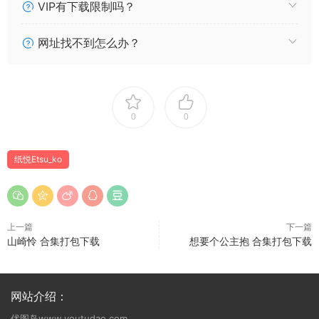
VIP有下载限制吗？
036 纸悦Etsu_ko Overlord 雅儿贝德 [14P75MB]
2026.07.01新增
网址找不到怎么办？
035 纸悦Etsu_ko OC GIN 叛逆女仆 [36P108MB]
2026.05.18新增
034 纸悦Etsu_ko 东方Project 十六夜咲夜 [41P544MB]
2026.05.15新增
0
0
033 纸悦Etsu_ko 绒绒兔 [23P74MB]
032 纸悦Etsu_ko 巫恋 [44P635MB]
031 纸悦Etsu_ko 娼年贞德 [64P707MB]
纸悦Etsu_ko
030 纸悦Etsu_ko 请多关照 [45P461MB]
029 纸悦Etsu_ko 蔚蓝档案 鬼怒川霞水着 [44P611MB]
028 纸悦Etsu_ko Nikke胜利女神 索拉 [57P562MB]
上一篇
下一篇
027 纸悦Etsu_ko Nikke胜利女神 伊莱格 [56P10V474MB]
山崎怜 合集打包下载
想要个公主抱 合集打包下载
026 纸悦Etsu_ko 鸣潮 爱弥斯 [25P288MB]
025 纸悦Etsu_ko 鸣潮 椿 [21P155MB]
024 纸悦Etsu_ko 蔚蓝档案 普拉娜 [17P88MB]
网站介绍：
023 纸悦Etsu_ko 丹花伊吹自拍 [30P90MB]
022 纸悦Etsu_ko 2025年12月真爱特写包 [31P267MB]
优图岛www.youtudao.com