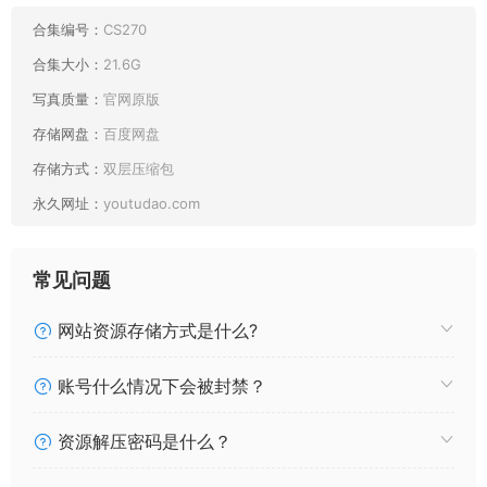
合集编号：
CS270
合集大小：
21.6G
写真质量：
官网原版
存储网盘：
百度网盘
存储方式：
双层压缩包
最新目录：
永久网址：
youtudao.com
041 纸悦Etsu_ko 真爱JK [35P417MB]
2026.07.14新增
常见问题
040 纸悦Etsu_ko 蔚蓝档案 静山真白泳装 [28P208MB]
2026.07.12新增
网站资源存储方式是什么?
039 纸悦Etsu_ko 番茄酱·温泉 [50P336MB]
2026.07.10新增
账号什么情况下会被封禁？
038 纸悦Etsu_ko 透明竞泳 [65P335MB]
2026.07.07新增
资源解压密码是什么？
037 纸悦Etsu_ko 碧蓝航线 长门旗袍 [60P341MB]
2026.07.02新增