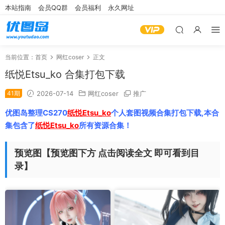
本站指南
会员QQ群
会员福利
永久网址
当前位置：
首页
网红coser
正文
纸悦Etsu_ko 合集打包下载
41期
2026-07-14
网红coser
推广
优图岛整理CS270
纸悦Etsu_ko
个人套图视频合集打包下载,本合
集包含了
纸悦Etsu_ko
所有资源合集！
预览图【预览图下方 点击阅读全文 即可看到目
录】