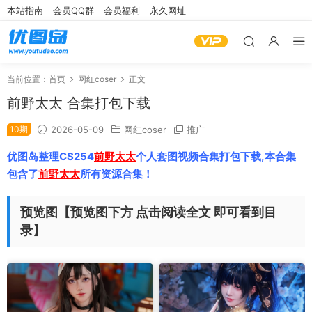
本站指南
会员QQ群
会员福利
永久网址
当前位置：
首页
网红coser
正文
前野太太 合集打包下载
10期
2026-05-09
网红coser
推广
优图岛整理CS254
前野太太
个人套图视频合集打包下载,本合集
包含了
前野太太
所有资源合集！
预览图【预览图下方 点击阅读全文 即可看到目
录】