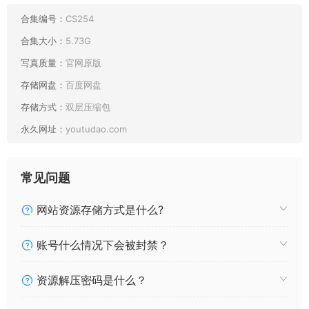
010 前野太太 胜利女神：妮姬 梅登 冰玫瑰 [94P1.44GB]
009 前野太太 原神 菈乌玛 [27P461MB]
合集编号：
CS254
008 前野太太 鸣潮 尤诺 [31P485MB]
合集大小：
5.73G
007 前野太太 崩坏三 爱莉希雅 流光之诗 [30P302MB]
写真质量：
官网原版
006 前野太太 蔚蓝档案 一之濑明日奈 兔女郎 [31P1.00GB]
存储网盘：
百度网盘
005 前野太太 碧蓝航线 天城泳装 [26P256MB]
004 前野太太 永劫无间 玉玲珑 [86P1.42GB]
存储方式：
双层压缩包
003 前野太太 碧蓝航线 塔什干 [22P92MB]
永久网址：
youtudao.com
002 前野太太 碧蓝航线 奇尔沙治 [40P70MB]
常见问题
网站资源存储方式是什么?
账号什么情况下会被封禁？
资源解压密码是什么？