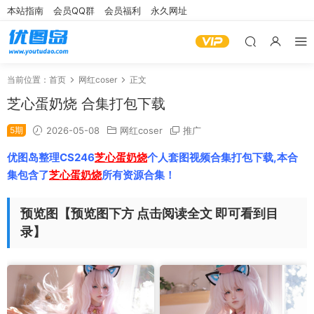
本站指南
会员QQ群
会员福利
永久网址
当前位置：
首页
网红coser
正文
芝心蛋奶烧 合集打包下载
5期
2026-05-08
网红coser
推广
优图岛整理CS246
芝心蛋奶烧
个人套图视频合集打包下载,本合
集包含了
芝心蛋奶烧
所有资源合集！
预览图【预览图下方 点击阅读全文 即可看到目
录】