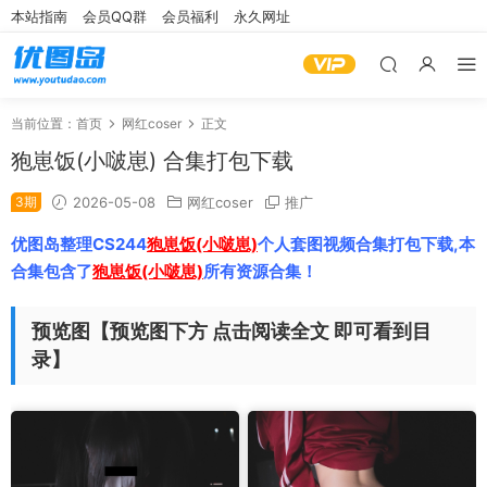
本站指南
会员QQ群
会员福利
永久网址
当前位置：
首页
网红coser
正文
狍崽饭(小啵崽) 合集打包下载
3期
2026-05-08
网红coser
推广
优图岛整理CS244
狍崽饭(小啵崽)
个人套图视频合集打包下载,本
合集包含了
狍崽饭(小啵崽)
所有资源合集！
预览图【预览图下方 点击阅读全文 即可看到目
录】