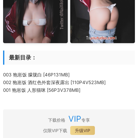
最新目录：
003 狍崽饭 朦胧白 [46P131MB]
002 狍崽饭 酒红色外套深夜露出 [110P4V523MB]
001 狍崽饭 人形猫咪 [56P3V378MB]
VIP
下载价格
专享
仅限VIP下载
升级VIP