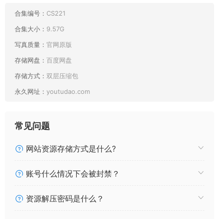
009 糖果果Candy 八重神子 [18P318MB]
008 糖果果Candy 舰长提督小合集 [171P10V1.67GB]
合集编号：
CS221
007 糖果果Candy 室内ol [102P326MB]
合集大小：
9.57G
006 糖果果Candy 户外校服 [142P1.07GB]
写真质量：
官网原版
005 糖果果Candy 黑胶兔兔2 [159P2.26GB]
存储网盘：
百度网盘
004 糖果果Candy 完美圣诞 [29P155MB]
003 糖果果Candy 圣诞 [125P1.17GB]
存储方式：
双层压缩包
002 糖果果Candy 黑胶兔兔1 [110P1.24GB]
永久网址：
youtudao.com
001 糖果果Candy 12月舰长 [87P10V1.38GB]
常见问题
网站资源存储方式是什么?
账号什么情况下会被封禁？
资源解压密码是什么？