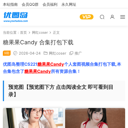
本站指南
会员QQ群
会员福利
永久网址
当前位置：
首页
网红coser
正文
糖果果Candy 合集打包下载
9期
2026-04-24
网红coser
推广
优图岛整理CS221
糖果果Candy
个人套图视频合集打包下载,本
合集包含了
糖果果Candy
所有资源合集！
预览图【预览图下方 点击阅读全文 即可看到目
录】