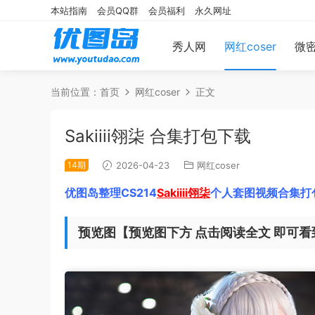
本站指南
会员QQ群
会员福利
永久网址
秀人网
网红coser
微
当前位置：
首页
网红coser
正文
Sakiiii翎柒 合集打包下载
14期
2026-04-23
网红coser
优图岛整理CS214
Sakiiii翎柒
个人套图视频合集打
预览图【预览图下方 点击阅读全文 即可看