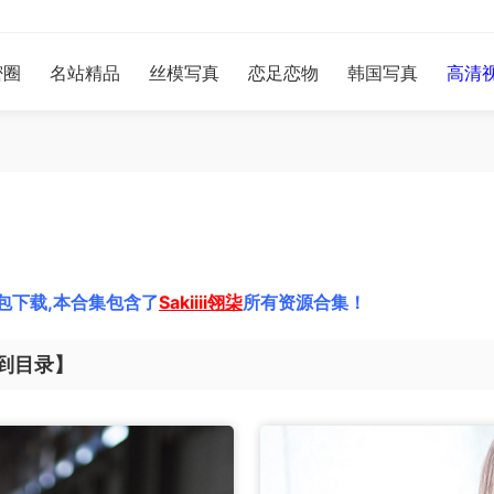
密圈
名站精品
丝模写真
恋足恋物
韩国写真
高清
包下载,本合集包含了
Sakiiii翎柒
所有资源合集！
到目录】