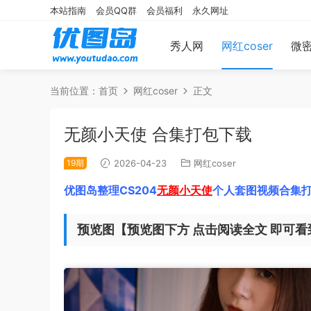
本站指南
会员QQ群
会员福利
永久网址
秀人网
网红coser
微
当前位置：
首页
网红coser
正文
无颜小天使 合集打包下载
19期
2026-04-23
网红coser
优图岛整理CS204
无颜小天使
个人套图视频合集打
预览图【预览图下方 点击阅读全文 即可看