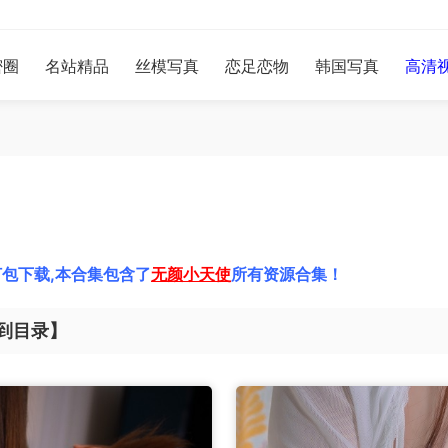
密圈
名站精品
丝模写真
恋足恋物
韩国写真
高清
包下载,本合集包含了
无颜小天使
所有资源合集！
到目录】