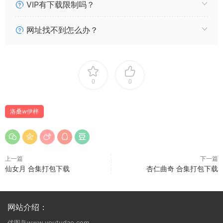
VIP有下载限制吗？
016 洛桑w伊梓 2025年05月会员 猫猫+衬衫 [45P238MB]
015 洛桑w伊梓 专属白丝汤圆 [27P113MB]
网址找不到怎么办？
014 洛桑w伊梓 雨后天台 [35P694MB]
013 洛桑w伊梓 专属衬衫雪糕 [37P147MB]
012 洛桑w伊梓 雪糕 [32P199MB]
011 洛桑w伊梓 女仆日记Ⅲ [28P321MB]
0
0
010 洛桑w伊梓 喜多川海梦[33P1V82MB]
009 洛桑w伊梓 明日奈兔女郎 [63P338MB]
008 洛桑w伊梓 升玖老师毛衣 [40P202MB]
洛桑w伊梓
007 洛桑w伊梓 小草神 [39P3V111MB]
006 洛桑w伊梓 网袜丝带兔兔 [46P4V423MB]
005 洛桑w伊梓 猫耳小恶魔 [42P3V384MB]
上一篇
下一篇
004 洛桑w伊梓 升玖老师 地铁吉他 [26P276MB]
仙女月 合集打包下载
杏仁曲奇 合集打包下载
003 洛桑w伊梓 暖冬日记 [32P208MB]
002 洛桑w伊梓 眼镜妹妹 [32P307MB]
001 洛桑w伊梓 升玖老师 [38P406MB]
网站介绍：
优图岛www.youtudao.com