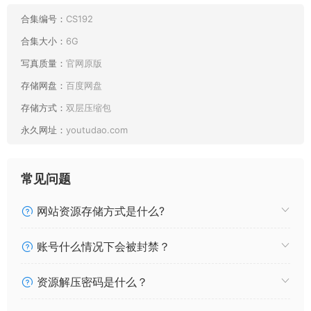
合集编号：
CS192
合集大小：
6G
写真质量：
官网原版
存储网盘：
百度网盘
存储方式：
双层压缩包
最新目录：
永久网址：
youtudao.com
024 洛桑w伊梓 白丝汤圆 [27P113MB]
2026.05.30新增
常见问题
023 洛桑w伊梓 春夏之交 [45P437MB]
2026.05.26新增
网站资源存储方式是什么?
022 洛桑w伊梓 双马尾JK [38P333MB]
021 洛桑w伊梓 25年9月会员专属 特工稽查 [26P217MB]
账号什么情况下会被封禁？
020 洛桑w伊梓 圣诞兔 [30P220MB]
019 洛桑w伊梓 甜筒 [40P261MB]
资源解压密码是什么？
018 洛桑w伊梓 25年7月会员专属 粉护士 [28P143MB]
017 洛桑w伊梓 2025年03月会员专属 学妹黄裙 [34P175MB]