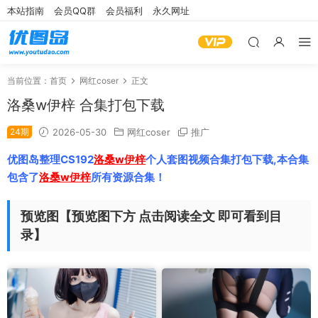
本站指南
会员QQ群
会员福利
永久网址
当前位置：
首页
网红coser
正文
洛桑w伊梓 合集打包下载
24期
2026-05-30
网红coser
推广
优图岛整理CS192
洛桑w伊梓
个人套图视频合集打包下载,本合集
包含了
洛桑w伊梓
所有资源合集！
预览图【预览图下方 点击阅读全文 即可看到目
录】