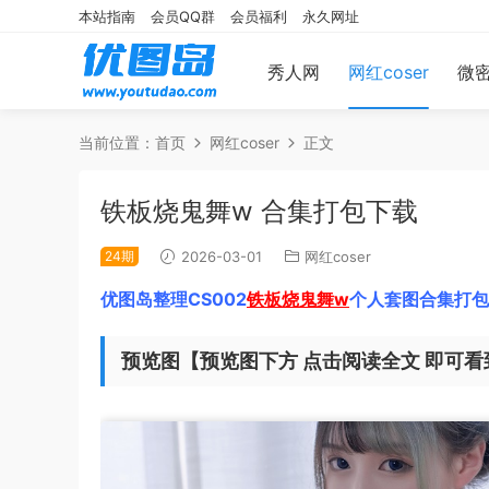
本站指南
会员QQ群
会员福利
永久网址
秀人网
网红coser
微
当前位置：
首页
网红coser
正文
铁板烧鬼舞w 合集打包下载
24期
2026-03-01
网红coser
优图岛整理CS002
铁板烧鬼舞w
个人套图合集打包
预览图【预览图下方 点击阅读全文 即可看