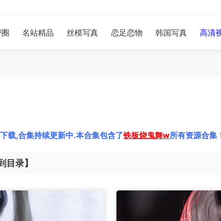
密圈
名站精品
丝模写真
恋足恋物
韩国写真
高清
下载,合集持续更新中.本合集包含了
铁板烧鬼舞w
所有资源合集
到目录】