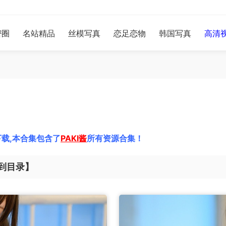
密圈
名站精品
丝模写真
恋足恋物
韩国写真
高清
载,本合集包含了
PAKI酱
所有资源合集！
到目录】