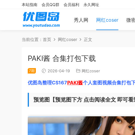
本站指南
会员QQ群
会员福利
永久网址
秀人网
网红coser
微
当前位置：
首页
网红coser
正文
PAKI酱 合集打包下载
7期
2026-04-19
网红coser
优图岛整理CS167
PAKI酱
个人套图视频合集打包下
预览图【预览图下方 点击阅读全文 即可看