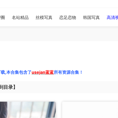
密圈
名站精品
丝模写真
恋足恋物
韩国写真
高清
载,本合集包含了
usejan蓝蓝
所有资源合集！
到目录】