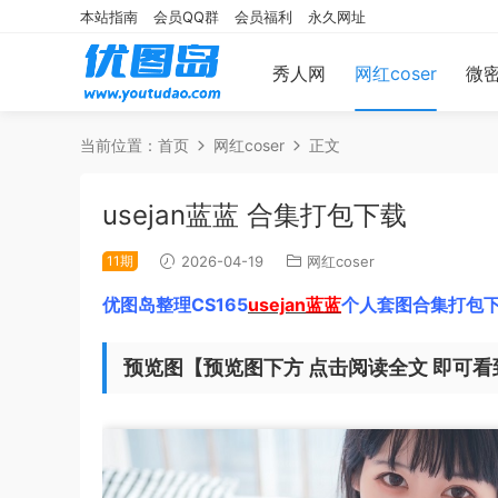
本站指南
会员QQ群
会员福利
永久网址
秀人网
网红coser
微
当前位置：
首页
网红coser
正文
usejan蓝蓝 合集打包下载
11期
2026-04-19
网红coser
优图岛整理CS165
usejan蓝蓝
个人套图合集打包下
预览图【预览图下方 点击阅读全文 即可看