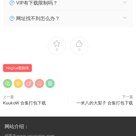
VIP有下载限制吗？
159 NAGESA魔物喵 2023年05月 [201P2V1.34GB]
158 NAGESA魔物喵 女仆的夏天 [120P434M]
网址找不到怎么办？
157 NAGESA魔物喵 2023年04月Fantia [36P16V1.13G]
156 NAGESA魔物喵 醉酒的办公室女郎 [105P1V494M]
155 NAGESA魔物喵 2023年03月 [216P+10gif+21V6.62G]
154 NAGESA魔物喵 2023年02月 [197P+3gif+9V4.32G]
153 NAGESA魔物喵 OL短裙 [15P513MB]
0
0
152 NAGESA魔物喵 游乐园大冒险 [59P2V1.75GB]
151 NAGESA魔物喵 2023年01月 [137P11G29V1.13GB]
Nagisa魔物喵
150 NAGESA魔物喵 202212 fantia会员合集
[165P3G7V1.39GB]
149 NAGESA魔物喵 英梨々ちゃん?[40P403M]
148 NAGESA魔物喵 11月订阅 [224P26V6.03GB]
上一篇
下一篇
KuukoW 合集打包下载
一米八的大梨子 合集打包下载
147 NAGESA魔物喵 いらっしゃいませ? [16P460MB]
146 NAGESA魔物喵 exercise time [19P543MB]
145 NAGISA魔物喵 202210 fantia会员合集 [105P13V6.71GB]
144 NAGISA魔物喵 202209 fantia会员合集 [165P13V3.50G]
网站介绍：
143 NAGISA魔物喵 202208 fantia会员合集 [126P11V3.7GB]
优图岛www.youtudao.com