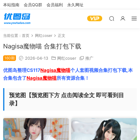
本站指南
会员QQ群
会员福利
永久网址
当前位置：
首页
网红coser
正文
Nagisa魔物喵 合集打包下载
160期
2026-04-13
网红coser
推广
优图岛整理CS117
Nagisa魔物喵
个人套图视频合集打包下载,本
合集包含了
Nagisa魔物喵
所有资源合集！
预览图【预览图下方 点击阅读全文 即可看到目
录】