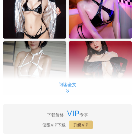
阅读全文
VIP
下载价格
专享
最新目录：
仅限VIP下载
升级VIP