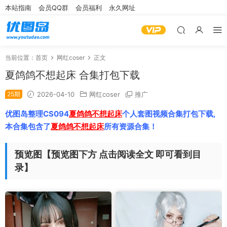
本站指南
会员QQ群
会员福利
永久网址
当前位置：
首页
网红coser
正文
夏鸽鸽不想起床 合集打包下载
25期
2026-04-10
网红coser
推广
优图岛整理CS094
夏鸽鸽不想起床
个人套图视频合集打包下载,
本合集包含了
夏鸽鸽不想起床
所有资源合集！
预览图【预览图下方 点击阅读全文 即可看到目
录】