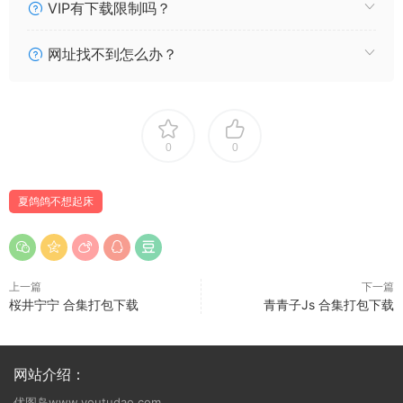
007 夏鸽鸽不想起床 奶牛 [37P10V169MB]
VIP有下载限制吗？
006 夏鸽鸽不想起床 猫耳 黑 [25P8V131MB]
005 夏鸽鸽不想起床 猫耳 白 [24P41MB]
网址找不到怎么办？
004 夏鸽鸽不想起床 副会长内衣ver [22P35MB]
003 夏鸽鸽不想起床 白木芽衣子副会长 [47P148MB]
002 夏鸽鸽不想起床 白木芽衣子 [15P27MB]
001 夏鸽鸽不想起床 Twitter 夏鸽鸽 (@Yorkie_w)
0
0
夏鸽鸽不想起床
上一篇
下一篇
桜井宁宁 合集打包下载
青青子Js 合集打包下载
网站介绍：
优图岛www.youtudao.com