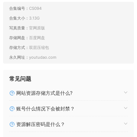
025 夏鸽鸽不想起床 办公室OL [30P49MB]
024 夏鸽鸽不想起床 温泉老板娘 [34P2V90MB]
合集编号：
CS094
023 夏鸽鸽不想起床 白木芽衣子 泳衣 [43P154MB]
合集大小：
3.13G
022 夏鸽鸽不想起床浴缸 [15P105MB]
写真质量：
官网原版
021 夏鸽鸽不想起床 精灵村 普莉希拉 [41P313MB]
存储网盘：
百度网盘
020 夏鸽鸽不想起床 忍者2b[32P166MB]
019 夏鸽鸽不想起床 圣路易斯[37P77M]
存储方式：
双层压缩包
018 夏鸽鸽不想起床 旗袍[30P159MB]
永久网址：
youtudao.com
017 夏鸽鸽不想起床 黑兽 奥莉加正片[52P263MB]
016 夏鸽鸽不想起床 杀生院泳装自拍[30P147MB]
015 夏鸽鸽不想起床 推特包[288P98MB]
常见问题
014 夏鸽鸽不想起床 透明jk[36P68MB]
013 夏鸽鸽不想起床 红丝带[36P3V75MB]
网站资源存储方式是什么?
012 夏鸽鸽不想起床 修女 [40P4V121MB]
011 夏鸽鸽不想起床 霞之丘诗羽 [43P2V58MB]
账号什么情况下会被封禁？
010 夏鸽鸽不想起床 纹身水钻 [42P9V143MB]
009 夏鸽鸽不想起床 女忍 [37P395MB]
资源解压密码是什么？
008 夏鸽鸽不想起床 尼禄花嫁自拍 [24P3V40MB]