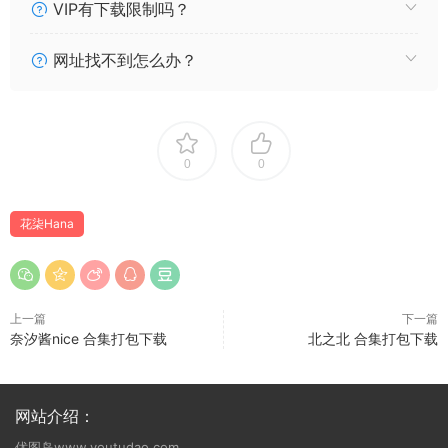
013 花柒Hana 三亚熊之海军风泳装 [12P153MB]
VIP有下载限制吗？
012 花柒Hana 镜华(小仓唯)[18P60MB]
011 花柒Hana 明日方舟w守夜冠军 [9P257MB]
网址找不到怎么办？
010 花柒Hana 帕秋莉睡衣 [12P92MB]
009 花柒Hana 绣球花和服
008 花柒Hana 夏日甜芯泳装写真
007 花柒Hana 圣诞蕾姆cos
0
0
006 花柒Hana 蕾姆大天使
005 花柒Hana 蕾姆CLEAR DRESS
花柒Hana
004 花柒Hana 火焰猫燐
003 花柒Hana 独角兽清凉阅读时光
002 花柒Hana 白雪姬泳装
001 花柒Hana 白金cos泳装
上一篇
下一篇
奈汐酱nice 合集打包下载
北之北 合集打包下载
网站介绍：
优图岛www.youtudao.com