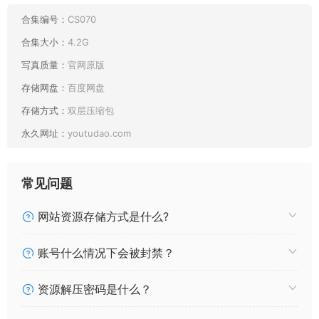
031 花柒Hana 食铁兽音律联觉 [22P46MB]
030 花柒Hana 森森仙短款灵梦 [15P280MB]
合集编号：
CS070
029 花柒Hana 马鞭草 [15P278MB]
合集大小：
4.2G
028 花柒Hana 唐可可打歌服[9P183MB]
写真质量：
官网原版
027 花柒Hana 蓬莱山辉夜 [11P219MB]
存储网盘：
百度网盘
026 花柒Hana 星雨咲夜女仆 [9P152MB]
025 花柒Hana 能代女仆 [21P323MB]
存储方式：
双层压缩包
024 花柒Hana 魂魄妖梦cos夏版 [15P252MB]
永久网址：
youtudao.com
023 花柒Hana 斯卡蒂泳装 [17P38MB]
022 花柒Hana 阿比泳装 [9P139MB]
021 花柒Hana 爱丽丝 [9P53MB]
常见问题
020 花柒Hana 宫园熏粉裙 [9P87MB]
019 花柒Hana 唐可可校服 [15P168MB]
网站资源存储方式是什么?
018 花柒Hana 蔷薇少女真红 [13P221MB]
017 花柒Hana 伊莉雅兔女郎[10P148MB]
账号什么情况下会被封禁？
016 花柒Hana 森森仙灵梦[12P39MB]
015 花柒Hana 女仆[9P85MB]
资源解压密码是什么？
014 花柒Hana 拉菲花嫁[28P97MB]