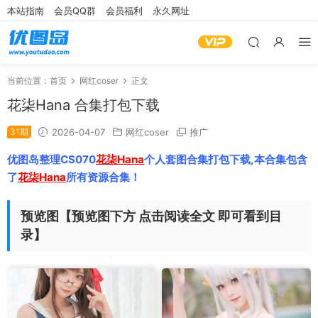
本站指南
会员QQ群
会员福利
永久网址
当前位置：
首页
网红coser
正文
花柒Hana 合集打包下载
31期
2026-04-07
网红coser
推广
优图岛整理CS070
花柒Hana
个人套图合集打包下载,本合集包含
了
花柒Hana
所有资源合集！
预览图【预览图下方 点击阅读全文 即可看到目
录】