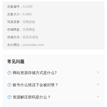
015 徐珺大哥 徐小秘 [29P9V104.9M]
014 徐珺大哥 吊带白丝护士 [16P2.7M]
合集编号：
HJ259
013 徐珺大哥 巨顶珺珺 [10P1.8M]
合集大小：
5.89G
012 徐珺大哥 一起过圣诞吗？ [17P49MB]
写真质量：
官网原版
011 徐珺大哥 连体衣好紧 [10P34MB]
存储网盘：
百度网盘
010 徐珺大哥 喜欢你就大胆些 [12P12MB]
009 徐珺大哥 彩虹光辉 [26P463MB]
存储方式：
双层压缩包
008 徐珺大哥 部落流苏 [50P771MB]
永久网址：
youtudao.com
007 徐珺大哥 自由之豹 [41P675MB]
006 徐珺大哥 毛绒豹猫 [27P386MB]
005 徐珺大哥 蓝色异域 [20P438MB]
常见问题
004 徐珺大哥 性感才是必杀技 [14P16MB]
003 徐珺大哥 舰长提督朋友圈系列 视频 [51V230.4M]
网站资源存储方式是什么?
002 徐珺大哥 舰长提督朋友圈系列 图片2 [164P2.67G]
001 徐珺大哥 舰长提督朋友圈系列 图片1 [469P124M]
账号什么情况下会被封禁？
资源解压密码是什么？