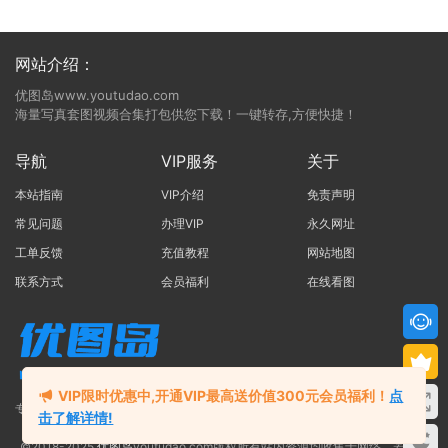
[9521摄影写真] 2021.12.27 NO.072 璐璐2
[9521摄影写真] 2021.12.20 NO.071 璐璐1
网站介绍：
[9521摄影写真] 2021.12.14 NO.070 小马3
[9521摄影写真] 2021.12.06 NO.069 小马2
优图岛www.youtudao.com
海量写真套图视频合集打包供您下载！一键转存,方便快捷！
[9521摄影写真] 2021.12.02 NO.068 小马1
[9521摄影写真] 2021.11.22 NO.067 桥下2库里斯
导航
VIP服务
关于
[9521摄影写真] 2021.11.15 NO.066 桥下1
[9521摄影写真] 2021.11.08 NO.065 立冬
本站指南
VIP介绍
免责声明
[9521摄影写真] 2021.11.02 NO.064 教室
常见问题
办理VIP
永久网址
[9521摄影写真] 2021.10.26 NO.063 物化
工单反馈
充值教程
网站地图
[9521摄影写真] 2021.10.18 NO.062 nana&hebe3
联系方式
会员福利
在线看图
[9521摄影写真] 2021.10.11 NO.061 nana&hebe2
[9521摄影写真] 2021.09.27 NO.060 nana&hebe光剑1
[9521摄影写真] 2021.09.13 NO.059 思甜复合丝款家里拍
[9521摄影写真] 2021.09.06 NO.058 思甜浅肤家里拍
[9521摄影写真] 2021.08.23 NO.057 双面佳人3
VIP限时优惠中,开通VIP最高送价值300元会员福利！
点
专注于写真合集打包的网站
[9521摄影写真] 2021.08.16 NO.056 双面佳人2
击了解详情!
[9521摄影写真] 2021.08.09 NO.055 双面佳人1
©2018-2025
优图岛
youtudao.com版权所有站内资源均收集于网络，若侵犯